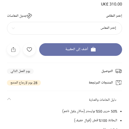
UK£ 310.00
إختر المقاس
جدول المقاسات
إختر المقاس
أضف إلى الحقيبة
التوصيل
يوم العمل التالي
المنتجات المرتجعة
28 يوم لإرجاع المنتج
دليل الخامات والعناية
50% حرير، 50% بوليستر (ساتان وتول ناعم)
البطانة: 100% قطن (فوال خفيف)