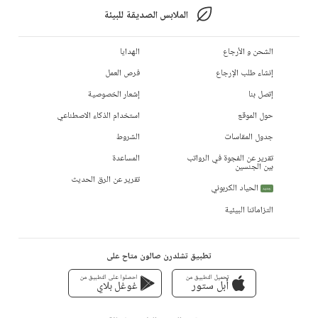
الملابس الصديقة للبيئة
الشحن و الأرجاع
الهدايا
إنشاء طلب الإرجاع
فرص العمل
إتصل بنا
إشعار الخصوصية
حول الموقع
استخدام الذكاء الاصطناعي
جدول المقاسات
الشروط
تقرير عن الفجوة في الرواتب
المساعدة
بين الجنسين
تقرير عن الرق الحديث
الحياد الكربوني
جديد
التزاماتنا البيئية
تطبيق تشلدرن صالون متاح على
تحميل التطبيق من
احصلوا على التطبيق من
أبل ستور
غوغل بلاي