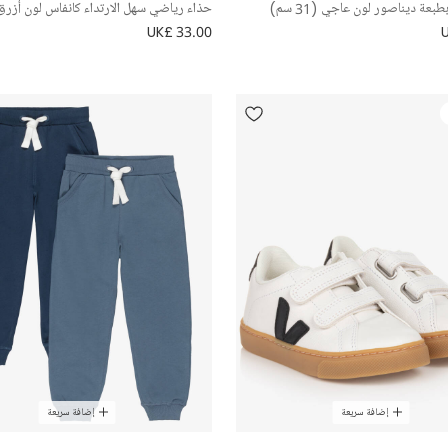
بعة ديناصور لون عاجي (31 سم)
حذاء رياضي سهل الارتداء كانفاس لون أزرق
UK£ 33.00
إضافة سريعة
إضافة سريعة