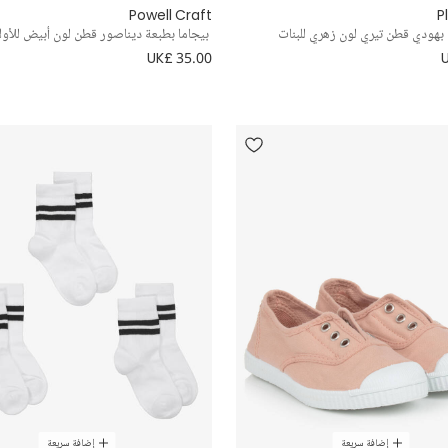
Powell Craft
P
هودي قطن تيري لون زهري للبنات
بيجاما بطبعة ديناصور قطن لون أبيض للأول
UK£ 35.00
إضافة سريعة
إضافة سريعة