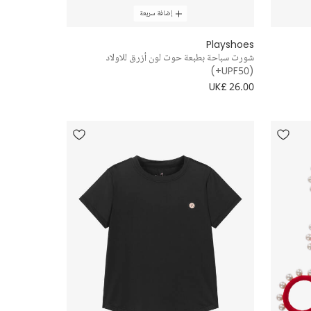
إضافة سريعة
Playshoes
شورت سباحة بطبعة حوت لون أزرق للاولاد
(UPF50+)
UK£ 26.00