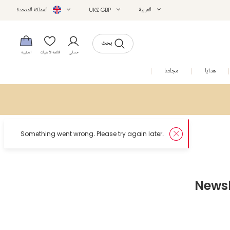
العربية
UK£ GBP
المملكة المتحدة
بحث
حسابي
قائمة الأمنيات
الحقيبة
هدايا
مجلتنا
التخفيضات
News