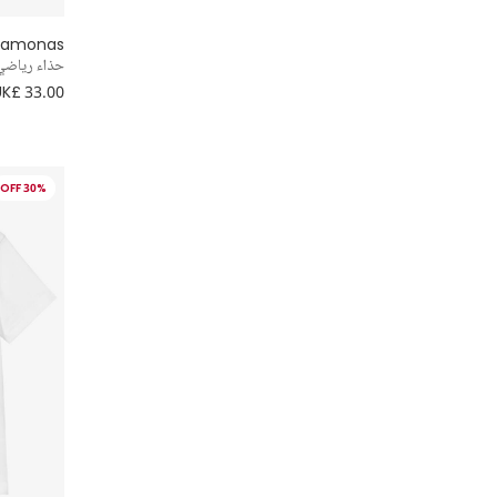
samonas
Powell Craft
حذاء رياضي 
UK£ 33.00
Roarsome
Super Smalls
30% OFF
VEJA
Vilebrequin