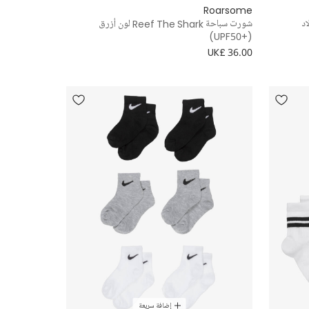
Roarsome
اد
شورت سباحة Reef The Shark لون أزرق
(+UPF50)
UK£ 36.00
إضافة سريعة