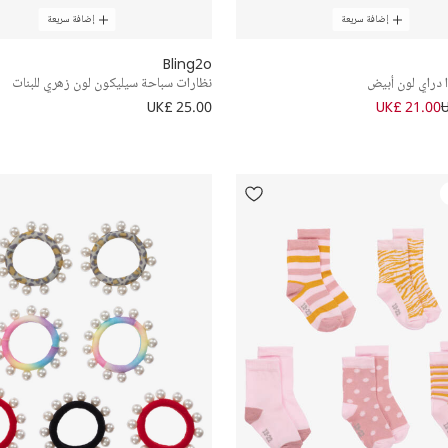
إضافة سريعة
إضافة سريعة
Bling2o
ا دراي لون أبيض
نظارات سباحة سيليكون لون زهري للبنات
UK£ 25.00
UK£ 21.00