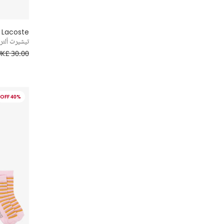
Lacoste
تيشيرت ألتر
UK£ 30.00
40% OFF