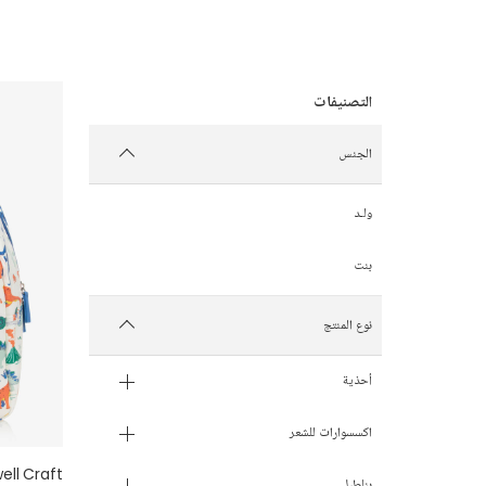
الجنس
ولـد
بنت
نوع المنتج
أحذية
اكسسوارات للشعر
ell Craft
بناطيل