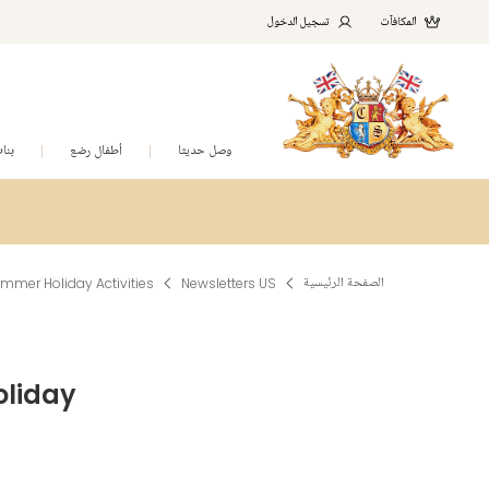
المكافآت
تسجيل الدخول
وصل حديثا
أطفال رضع
بنا
الصفحة الرئيسية
Newsletters US
er Holiday Activities
liday