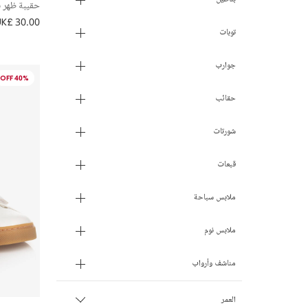
حقيبة ظهر بط
UK£ 30.00
توبات
جوارب
40% OFF
حقائب
شورتات
قبعات
ملابس سباحة
ملابس نوم
مناشف وأرواب
العمر