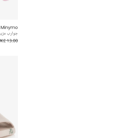
Minymo
جوارب مزيج 
UK£ 13.00