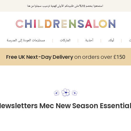
استمتعوا بخصم 10% على طلبيتكم الأولى كهدية ترحيب. سجلوا من هنا
ت
أولاد
أحذية
الماركات
مستلزمات العودة إلى المدرسة
Free UK Next-Day Delivery
on orders over £150
ewsletters Mec New Season Essentia