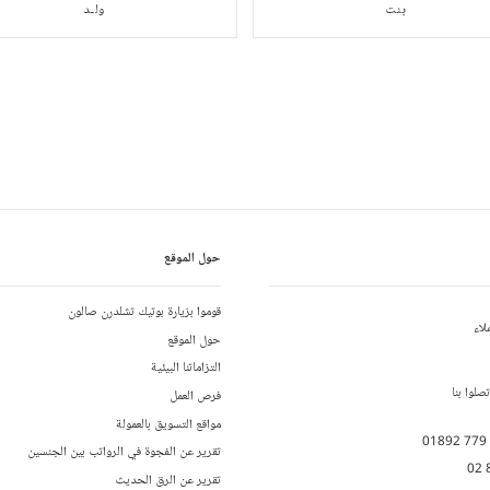
بنت
ولـد
حول الموقع
قوموا بزيارة بوتيك تشلدرن صالون
لاء
حول الموقع
التزاماتنا البيئية
لوا بنا
فرص العمل
مواقع التسويق بالعمولة
01892 779
تقرير عن الفجوة في الرواتب بين الجنسين
02 
تقرير عن الرق الحديث