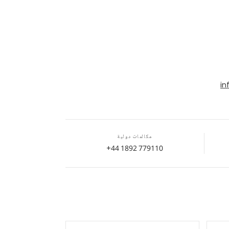
in
مكالمات دولية
+44 1892 779110