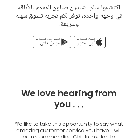
اكتشفوا عالم تشلدرن صالون المفعم بالأناقة
في وجهة واحدة، توفر لكم تجربة تسوق سهلة
وسريعة.
تحميل التطبيق من
احصلوا على التطبيق من
أبل ستور
غوغل بلاي
We love hearing from
you . . .
 about
“
I’d like to take this opportunity to say what
“
My 
people
amazing customer service you have. I will
thou
es are
be recommending Childrensalon to
Chil