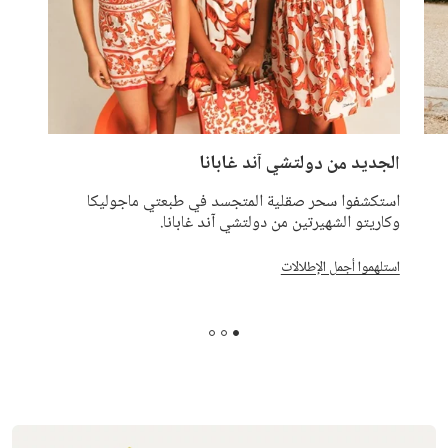
الجديد من دولتشي آند غابانا
مخت
استكشفوا سحر صقلية المتجسد في طبعتي ماجوليكا
هل ت
وكاريتو الشهيرتين من دولتشي آند غابانا.
أكثر
قبل ن
استلهموا أجمل الإطلالات
اكتشف