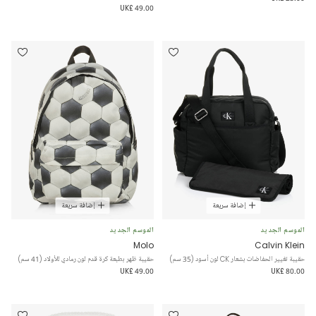
UK£ 49.00
إضافة سريعة
إضافة سريعة
الموسم الجديد
الموسم الجديد
Molo
Calvin Klein
حقيبة تغيير الحفاضات بشعار CK لون أسود (35 سم)
حقيبة ظهر بطبعة كرة قدم لون رمادي للأولاد (41 سم)
UK£ 49.00
UK£ 80.00