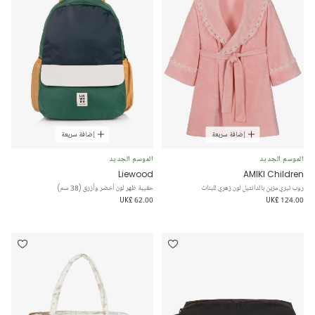
إضافة سريعة
إضافة سريعة
الموسم الجديد
الموسم الجديد
Liewood
AMIKI Children
روب تيري مزين بالدانتيل لون زهري للبنات
حقيبة ظهر لون أخضر وأزرق (38 سم)
UK£ 62.00
UK£ 124.00