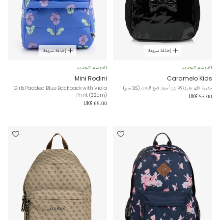
إضافة سريعة
إضافة سريعة
الموسم الجديد
الموسم الجديد
Mini Rodini
Caramelo Kids
حقيبة ظهر بفيونكة لون أسود لامع للبنات (35 سم)
Girls Padded Blue Backpack with Viola
Print (32cm)
UK£ 53.00
UK£ 65.00