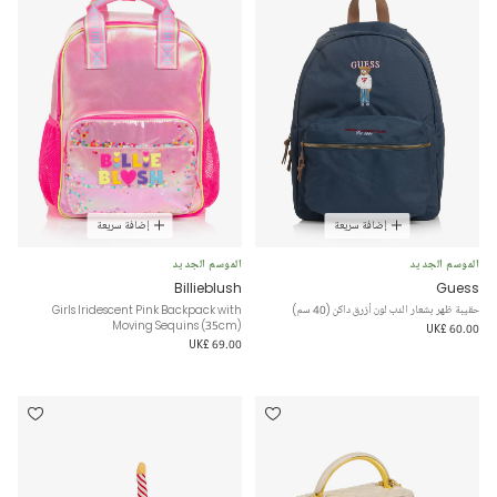
إضافة سريعة
إضافة سريعة
الموسم الجديد
الموسم الجديد
Billieblush
Guess
حقيبة ظهر بشعار الدب لون أزرق داكن (40 سم)
Girls Iridescent Pink Backpack with
Moving Sequins (35cm)
UK£ 60.00
UK£ 69.00