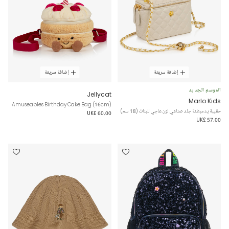
إضافة سريعة
إضافة سريعة
الموسم الجديد
Jellycat
Marlo Kids
Amuseables Birthday Cake Bag (16cm)
حقيبة يد مبطنة جلد صناعي لون عاجي للبنات (18 سم)
UK£ 60.00
UK£ 57.00