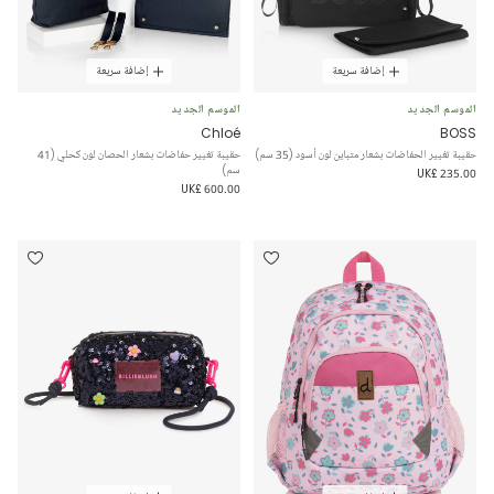
إضافة سريعة
إضافة سريعة
الموسم الجديد
الموسم الجديد
Chloé
BOSS
حقيبة تغيير الحفاضات بشعار متباين لون أسود (35 سم)
حقيبة تغيير حفاضات بشعار الحصان لون كحلي (41
سم)
UK£ 235.00
UK£ 600.00