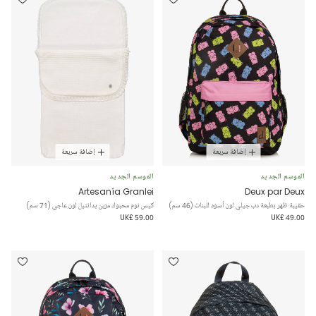
إضافة سريعة
إضافة سريعة
الموسم الجديد
الموسم الجديد
Artesanía Granlei
Deux par Deux
حقيبة ظهر بطبعة دب جيلي لون أسود للبنات (46 سم)
كيس نوم محبوك مزين بدانتيل لون عاجي (71 سم)
UK£ 59.00
UK£ 49.00