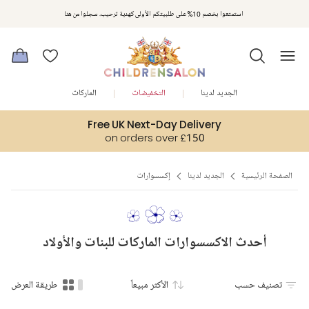
مكافآت تشلدرن صالون | اجمعوا النقاط مع كل عملية شراء لتحصلوا على هدايا حصرية وعروض مصممة خصيصا لتلبي
استمتعوا بخصم 10% على طلبيتكم الأولى كهدية ترحيب. سجلوا من هنا
متطلباتكم
الجديد لدينا
التخفيضات
الماركات
Free UK Next-Day Delivery
on orders over £150
الصفحة الرئيسية
الجديد لدينا
إكسسوارات
أحدث الاكسسوارات الماركات للبنات والأولاد
تصنيف حسب
الأكثر مبيعاً
طريقة العرض