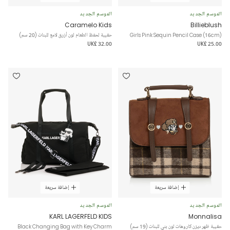
الموسم الجديد
الموسم الجديد
Caramelo Kids
Billieblush
Girls Pink Sequin Pencil Case (16cm)
حقيبة لحفظ الطعام لون أزرق لامع للبنات (20 سم)
UK£ 32.00
UK£ 25.00
إضافة سريعة
إضافة سريعة
الموسم الجديد
الموسم الجديد
KARL LAGERFELD KIDS
Monnalisa
حقيبة ظهر ديزن كاروهات لون بني للبنات (19 سم)
Black Changing Bag with Key Charm