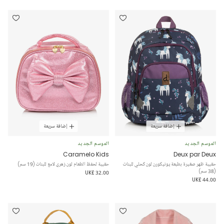
إضافة سريعة
إضافة سريعة
الموسم الجديد
الموسم الجديد
Caramelo Kids
Deux par Deux
حقيبة ظهر صغيرة بطبعة يونيكورن لون كحلي للبنات
حقيبة لحفظ الطعام لون زهري لامع للبنات (19 سم)
(38 سم)
UK£ 32.00
UK£ 44.00