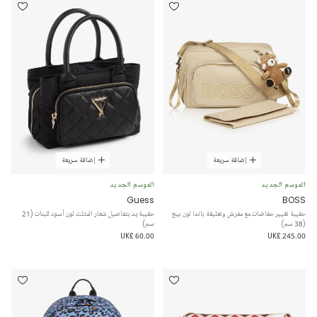
إضافة سريعة
إضافة سريعة
الموسم الجديد
الموسم الجديد
Guess
BOSS
حقيبة تغيير حفاضات مع مفرش وتعليقة باندا لون بيج
حقيبة يد بتفاصيل شعار المثلث لون أسود للبنات (21
(38 سم)
سم)
UK£ 60.00
UK£ 245.00