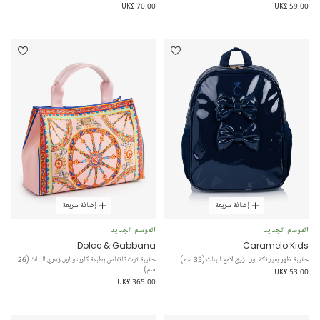
UK£ 70.00
UK£ 59.00
إضافة سريعة
إضافة سريعة
الموسم الجديد
الموسم الجديد
Dolce & Gabbana
Caramelo Kids
حقيبة ظهر بفيونكة لون أزرق لامع للبنات (35 سم)
حقيبة توت كانفاس بطبعة كاريتو لون زهري للبنات (26
سم)
UK£ 53.00
UK£ 365.00