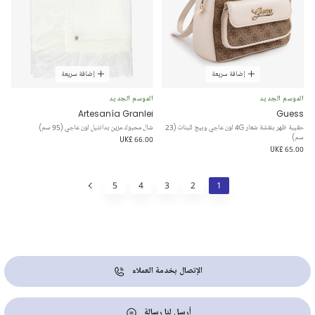
إضافة سريعة
إضافة سريعة
الموسم الجديد
الموسم الجديد
Artesanía Granlei
Guess
حقيبة ظهر بنقشة شعار 4G لون عاجي وبيج للبنات (23
شال محبوك مزين بدانتيل لون عاجي (95 سم)
سم)
UK£ 66.00
UK£ 65.00
5
4
3
2
1
الإتصال بخدمة العملاء
أرسل لنا رسالة