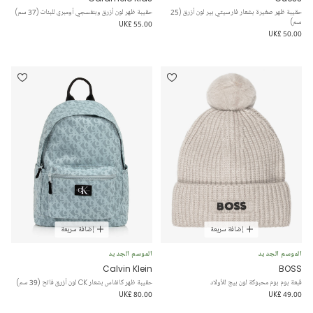
حقيبة ظهر صغيرة بشعار فارسيتي بير لون أزرق (25
حقيبة ظهر لون أزرق وبنفسجي أومبري للبنات (37 سم)
سم)
UK£ 55.00
UK£ 50.00
إضافة سريعة
إضافة سريعة
الموسم الجديد
الموسم الجديد
Calvin Klein
BOSS
قبعة بوم بوم محبوكة لون بيج للأولاد
حقيبة ظهر كانفاس بشعار CK لون أزرق فاتح (39 سم)
UK£ 80.00
UK£ 49.00