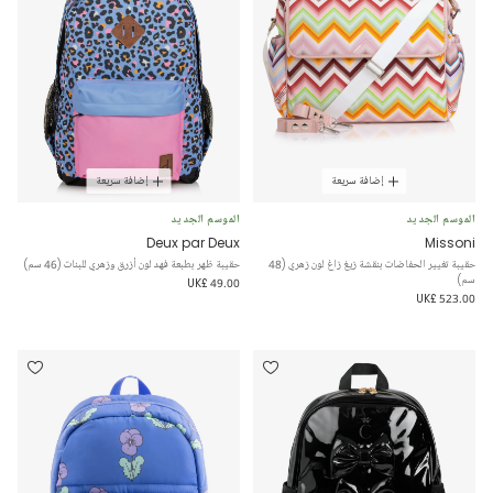
إضافة سريعة
إضافة سريعة
الموسم الجديد
الموسم الجديد
Deux par Deux
Missoni
حقيبة تغيير الحفاضات بنقشة زيغ زاغ لون زهري (48
حقيبة ظهر بطبعة فهد لون أزرق وزهري للبنات (46 سم)
سم)
UK£ 49.00
UK£ 523.00