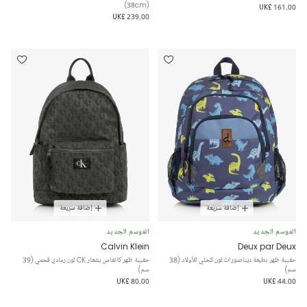
(38cm)
UK£ 161.00
UK£ 239.00
إضافة سريعة
إضافة سريعة
الموسم الجديد
الموسم الجديد
Calvin Klein
Deux par Deux
حقيبة ظهر بطبعة ديناصورات لون كحلي للأولاد (38
حقيبة ظهر كانفاس بشعار CK لون رمادي فحمي (39
سم)
سم)
UK£ 80.00
UK£ 44.00