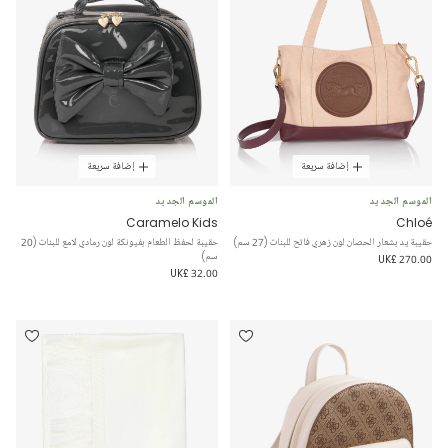
إضافة سريعة
إضافة سريعة
الموسم الجديد
الموسم الجديد
Caramelo Kids
Chloé
حقيبة يد بشعار الحصان لون زهري فاتح للبنات (27 سم)
حقيبة لحفظ الطعام بفيونكة لون رمادي لامع للبنات (20
سم)
UK£ 270.00
UK£ 32.00