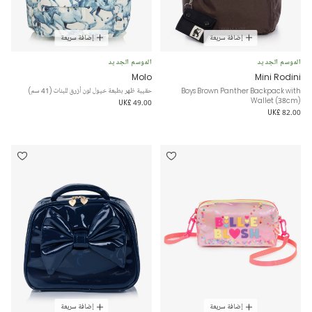
إضافة سريعة
إضافة سريعة
الموسم الجديد
الموسم الجديد
Molo
Mini Rodini
Boys Brown Panther Backpack with
حقيبة ظهر بطبعة خيول لون أزرق للبنات (41 سم)
Wallet (38cm)
UK£ 49.00
UK£ 82.00
إضافة سريعة
إضافة سريعة