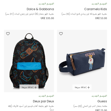
الموسم الجديد
الموسم الجديد
Dolce & Gabbana
Caramelo Kids
حقيبة ظهر بفيونكة لون رمادي لامع للبنات (35 سم)
حقيبة ظهر بشعار DG نايلون لون زهري للبنات (31 سم)
UK£ 335.00
UK£ 53.00
إضافة سريعة
إضافة سريعة
الموسم الجديد
الموسم الجديد
Deux par Deux
Guess
مقلمة بشعار الدب لون كحلي (20 سم)
حقيبة ظهر بطبعة ألعاب فيديو لون أسود للأولاد (46
سم)
UK£ 25.00