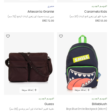
الموسم الجديد
حصري
Artesanía Granlei
Caramelo Kids
حقيبة ظهر لون زهري لامع للبنات (37 سم)
بيبي نيست محبوك لون زهري للبنات الرضع (72 سم)
UK£ 72.00
UK£ 55.00
إضافة سريعة
إضافة سريعة
الموسم الجديد
الموسم الجديد
Guess
Billieblush
Boys Blue Smile Backpack (40cm)
حقيبة تغيير الحفاضات لون أحمر برغندي (35 سم)