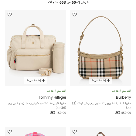
عرض
1-60
من
653
منتجات
إضافة سريعة
إضافة سريعة
الموسم الجديد
الموسم الجديد
Tommy Hilfiger
Burberry
حقيبة كتف بنقشة بربري تشك لون بيج رملي للبنات (22
حقيبة تغيير حفاضات مع مفرش وحامل زجاجة لون بيج
سم)
(36 سم)
UK£ 150.00
UK£ 450.00