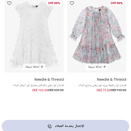
50% OFF
50% OFF
إضافة سريعة
إضافة سريعة
Needle & Thread
Needle & Thread
فستان تول بطبعة ورود لون زهري وأزرق للبنات
فستان تول مزين بكشكش متموج لون أبيض للبنات
UK£ 103.00
UK£ 205.00
UK£ 75.00
UK£ 150.00
الإتصال بخدمة العملاء