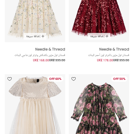
إضافة سريعة
إضافة سريعة
Needle & Thread
Needle & Thread
فستان تول مزين بالترتر لون أحمر للبنات
فستان تول مزين بكشكش وترتر لون عاجي للبنات
UK£ 168.00
UK£ 335.00
UK£ 178.00
UK£ 355.00
60% OFF
50% OFF