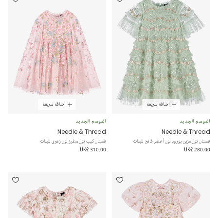
إضافة سريعة
إضافة سريعة
الموسم الجديد
الموسم الجديد
Needle & Thread
Needle & Thread
فستان تول مزين بورود لون أخضر فاتح للبنات
فستان كيب تول مطرز لون زهري للبنات
UK£ 310.00
UK£ 280.00