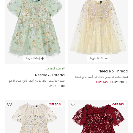
إضافة سريعة
إضافة سريعة
الموسم الجديد
Needle & Thread
Needle & Thread
فستان بكيب تول مزين بالترتر لون أصفر فاتح للبنات
فستان تول مطرز بالورود لون أخضر فاتح للبنات الرضع
UK£ 145.00
UK£ 290.00
UK£ 195.00
50% OFF
50% OFF