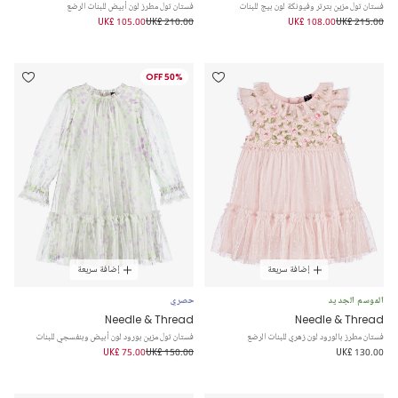
فستان تول مزين بترتر وفيونكة لون بيج للبنات
فستان تول مطرز لون أبيض للبنات الرضع
UK£ 105.00
UK£ 210.00
UK£ 108.00
UK£ 215.00
50% OFF
إضافة سريعة
إضافة سريعة
الموسم الجديد
حصري
Needle & Thread
Needle & Thread
فستان مطرز بالورود لون زهري للبنات الرضع
فستان تول مزين بورود لون أبيض وبنفسجي للبنات
UK£ 75.00
UK£ 150.00
UK£ 130.00