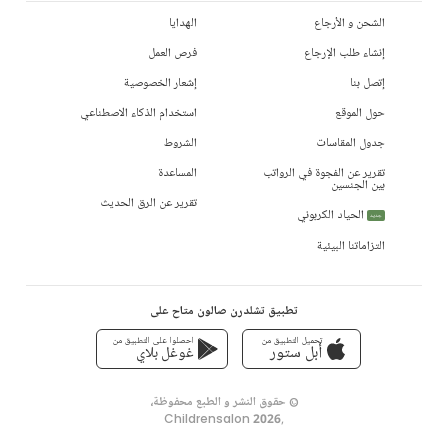
الشحن و الأرجاع
الهدايا
إنشاء طلب الإرجاع
فرص العمل
إتصل بنا
إشعار الخصوصية
حول الموقع
استخدام الذكاء الاصطناعي
جدول المقاسات
الشروط
تقرير عن الفجوة في الرواتب
المساعدة
بين الجنسين
تقرير عن الرق الحديث
الحياد الكربوني
جديد
التزاماتنا البيئية
تطبيق تشلدرن صالون متاح على
تحميل التطبيق من
احصلوا على التطبيق من
أبل ستور
غوغل بلاي
© حقوق النشر و الطبع محفوظة،
Childrensalon 2026
,