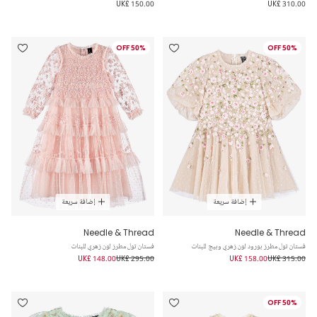
UK£ 150.00
UK£ 310.00
50% OFF
50% OFF
إضافة سريعة
إضافة سريعة
Needle & Thread
Needle & Thread
فستان تول مطرز بورود لون زهري وبيج للبنات
فستان تول مطرز لون زهري للبنات
UK£ 148.00
UK£ 295.00
UK£ 158.00
UK£ 315.00
50% OFF