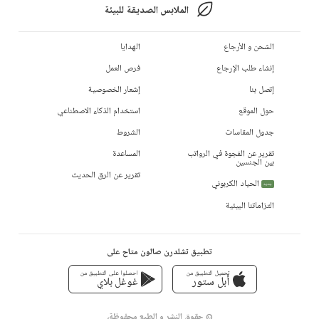
الملابس الصديقة للبيئة
الشحن و الأرجاع
الهدايا
إنشاء طلب الإرجاع
فرص العمل
إتصل بنا
إشعار الخصوصية
حول الموقع
استخدام الذكاء الاصطناعي
جدول المقاسات
الشروط
تقرير عن الفجوة في الرواتب
المساعدة
بين الجنسين
تقرير عن الرق الحديث
الحياد الكربوني
جديد
التزاماتنا البيئية
تطبيق تشلدرن صالون متاح على
تحميل التطبيق من
احصلوا على التطبيق من
أبل ستور
غوغل بلاي
© حقوق النشر و الطبع محفوظة،