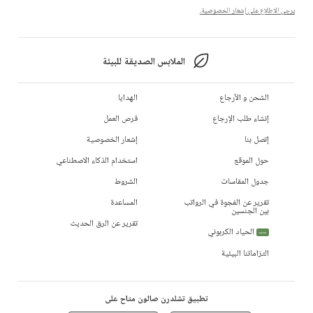
يرجى الاطلاع على إشعار الخصوصية.
الملابس الصديقة للبيئة
الشحن و الأرجاع
الهدايا
إنشاء طلب الإرجاع
فرص العمل
إتصل بنا
إشعار الخصوصية
حول الموقع
استخدام الذكاء الاصطناعي
جدول المقاسات
الشروط
تقرير عن الفجوة في الرواتب
المساعدة
بين الجنسين
تقرير عن الرق الحديث
الحياد الكربوني
جديد
التزاماتنا البيئية
تطبيق تشلدرن صالون متاح على