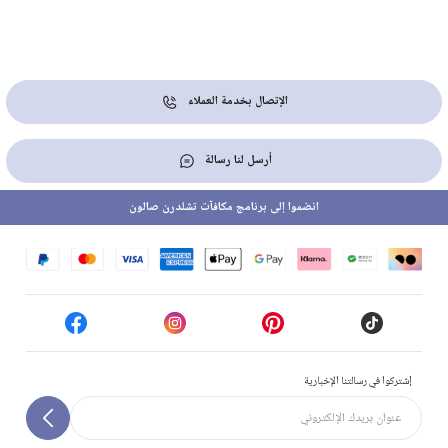
الإتصال بخدمة العملاء
أرسل لنا رسالة
انضموا إلى برنامج مكافآت تشلدرن صالون
إشتركوا في رسالتنا الإخبارية