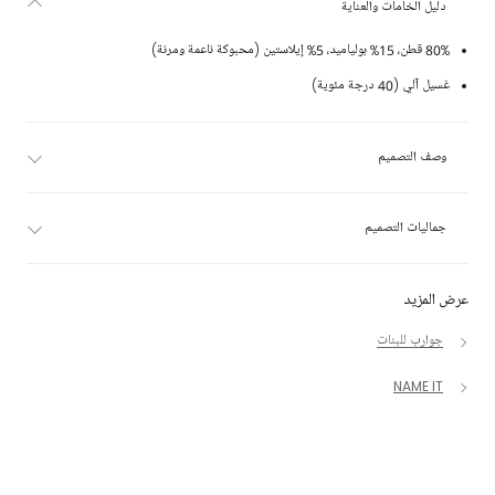
دليل الخامات والعناية
80% قطن، 15% بولياميد، 5% إيلاستين (محبوكة ناعمة ومرنة)
غسيل آلي (40 درجة مئوية)
وصف التصميم
جماليات التصميم
عرض المزيد
جوارب للبنات
NAME IT