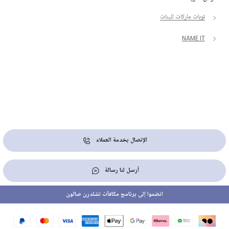
توبات ماركات للبنات
NAME IT
الإتصال بخدمة العملاء
أرسل لنا رسالة
انضموا إلى برنامج مكافآت تشلدرن صالون