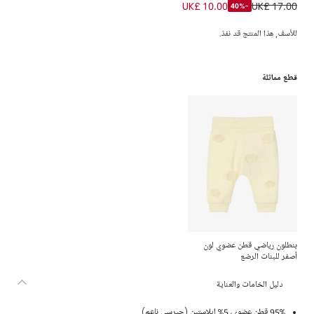
سويتشيرت قطن عضوي لون أصفر للبنات الرضع
UK£ 10.00
UK£ 17.00
-40%
للأسف, هذا المنتج قد نفذ.
قطع مماثلة
بنطلون رياضي قطن عضوي لون
أصفر للبنات الرضع
دليل الخامات والعناية
95% قطن عضوي، 5% إيلاستين (جيرسي ناعم)