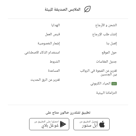
الملابس الصديقة للبيئة
الشحن و الأرجاع
الهدايا
إنشاء طلب الإرجاع
فرص العمل
إتصل بنا
إشعار الخصوصية
حول الموقع
استخدام الذكاء الاصطناعي
جدول المقاسات
الشروط
تقرير عن الفجوة في الرواتب
المساعدة
بين الجنسين
تقرير عن الرق الحديث
الحياد الكربوني
جديد
التزاماتنا البيئية
تطبيق تشلدرن صالون متاح على
تحميل التطبيق من
احصلوا على التطبيق من
أبل ستور
غوغل بلاي