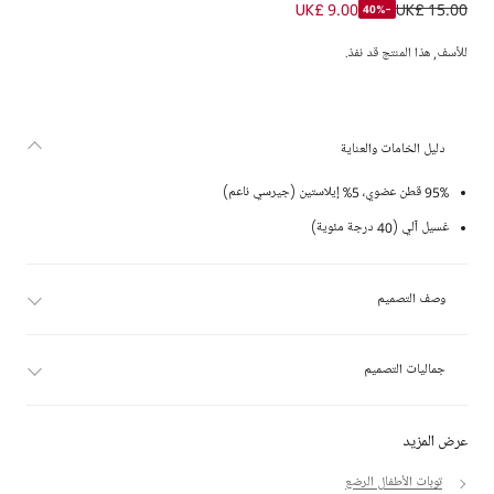
سويتشيرت قطن عضوي لون زهري للبنات الرضع
UK£ 9.00
UK£ 15.00
-40%
للأسف, هذا المنتج قد نفذ.
دليل الخامات والعناية
95% قطن عضوي، 5% إيلاستين (جيرسي ناعم)
غسيل آلي (40 درجة مئوية)
وصف التصميم
جماليات التصميم
عرض المزيد
توبات الأطفال الرضع