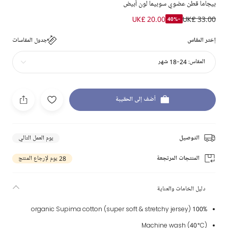
بيجاما قطن عضوي سوبيما لون أبيض
UK£ 20.00
UK£ 33.00
-40%
إختر المقاس
جدول المقاسات
المقاس:
24-18 شهر
أضف إلى الحقيبة
التوصيل
يوم العمل التالي
المنتجات المرتجعة
28 يوم لإرجاع المنتج
دليل الخامات والعناية
100% organic Supima cotton (super soft & stretchy jersey)
Machine wash (40*C)