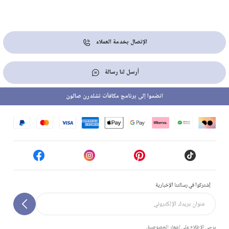
الإتصال بخدمة العملاء
أرسل لنا رسالة
انضموا إلى برنامج مكافآت تشلدرن صالون
إشتركوا في رسالتنا الإخبارية
يرجى الاطلاع على إشعار الخصوصية.