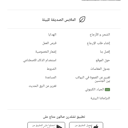
الملابس الصديقة للبيئة
الشحن و الأرجاع
الهدايا
إنشاء طلب الإرجاع
فرص العمل
إتصل بنا
إشعار الخصوصية
حول الموقع
استخدام الذكاء الاصطناعي
جدول المقاسات
الشروط
تقرير عن الفجوة في الرواتب
المساعدة
بين الجنسين
تقرير عن الرق الحديث
الحياد الكربوني
جديد
التزاماتنا البيئية
تطبيق تشلدرن صالون متاح على
تحميل التطبيق من
احصلوا على التطبيق من