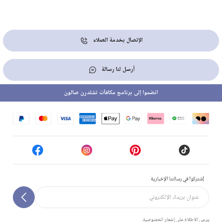
الإتصال بخدمة العملاء
أرسل لنا رسالة
انضموا إلى برنامج مكافآت تشلدرن صالون
إشتركوا في رسالتنا الإخبارية
يرجى الاطلاع على إشعار الخصوصية.