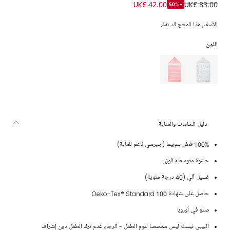
بيبي نيست قطن سوبيما لون زهري للبنات (85 سم)
UK£ 42.00
UK£ 83.00
-50%
للأسف, هذا المنتج قد نفذ.
اللون
دليل الخامات والعناية
100% قطن سوبيما (جيرسي ناعم للغاية)
حشوة متوسطة الوزن
غسيل آلي (40 درجة مئوية)
حاصل على شهادة Oeko-Tex® Standard 100
صنع في أوروبا
البيبي نيست ليس مخصصا لنوم الطفل - الرجاء عدم ترك الطفل دون إشراف