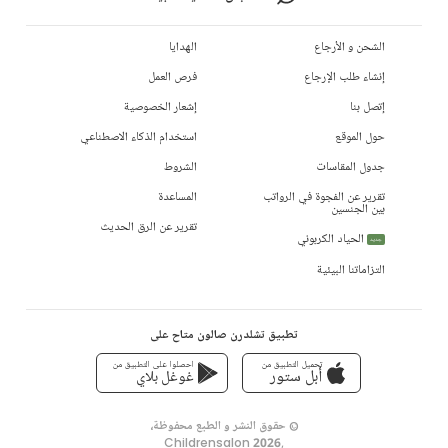
الشحن و الأرجاع
الهدايا
إنشاء طلب الإرجاع
فرص العمل
إتصل بنا
إشعار الخصوصية
حول الموقع
استخدام الذكاء الاصطناعي
جدول المقاسات
الشروط
تقرير عن الفجوة في الرواتب
المساعدة
بين الجنسين
تقرير عن الرق الحديث
الحياد الكربوني
جديد
التزاماتنا البيئية
تطبيق تشلدرن صالون متاح على
تحميل التطبيق من
احصلوا على التطبيق من
أبل ستور
غوغل بلاي
© حقوق النشر و الطبع محفوظة،
Childrensalon 2026
,