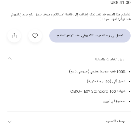
UK£ 41.00
طقم بيبي غرو بطبعة ماغنوليا قطن لون أبيض للبنات
للأسف, هذا المنتج قد نفذ. يُمكن إضافته إلى قائمة امنياتكم و سوف نرسل لكم بريد إلكتروني
عند توفره لدينا مجدداً.
ارسل لي رسالة بريد إلكتروني عند توافر المنتج
دليل الخامات والعناية
100% قطن سوبيما عضوي (جيرسي ناعم)
غسيل آلي (40 درجة مئوية)
شهادة OEKO-TEX® Standard 100
مصنوع في أوروبا
وصف التصميم