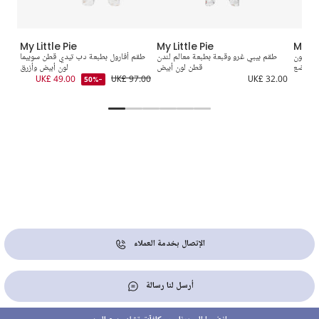
My Little Pie
My Little Pie
My Li
يما لون
طقم بيبي غرو وقبعة بطبعة معالم لندن
طقم أفارول بطبعة دب تيدي قطن سوبيما
 للرضع
قطن لون أبيض
لون أبيض وأزرق
3.00
UK£ 49.00
UK£ 97.00
UK£ 32.00
UK
-50%
الإتصال بخدمة العملاء
أرسل لنا رسالة