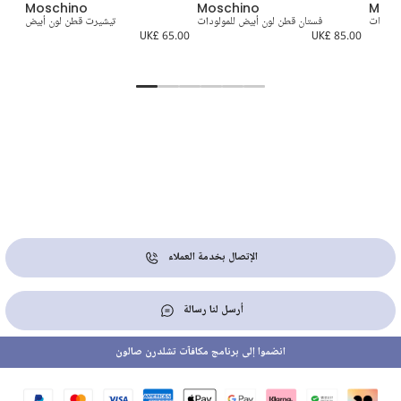
Moschino
Moschino
Mosc
 للبنات
فستان قطن لون أبيض للمولودات
تيشيرت قطن لون أبيض
بيب
5.00
UK£ 65.00
UK£ 85.00
UK£
الإتصال بخدمة العملاء
أرسل لنا رسالة
انضموا إلى برنامج مكافآت تشلدرن صالون