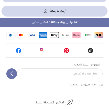
أرسل لنا رسالة
انضموا إلى برنامج مكافآت تشلدرن صالون
إشتركوا في رسالتنا الإخبارية
يرجى الاطلاع على إشعار الخصوصية.
الملابس الصديقة للبيئة