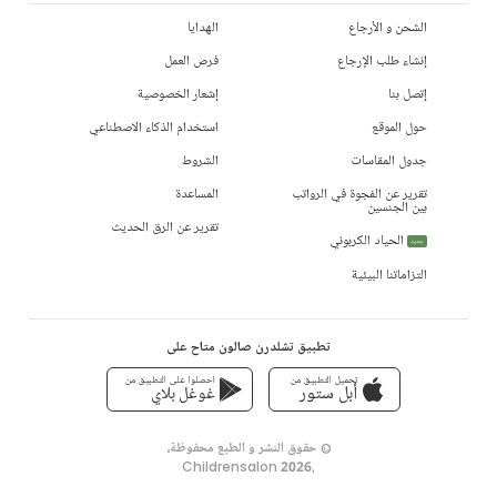
الشحن و الأرجاع
الهدايا
إنشاء طلب الإرجاع
فرص العمل
إتصل بنا
إشعار الخصوصية
حول الموقع
استخدام الذكاء الاصطناعي
جدول المقاسات
الشروط
تقرير عن الفجوة في الرواتب
المساعدة
بين الجنسين
تقرير عن الرق الحديث
الحياد الكربوني
جديد
التزاماتنا البيئية
تطبيق تشلدرن صالون متاح على
تحميل التطبيق من
احصلوا على التطبيق من
أبل ستور
غوغل بلاي
© حقوق النشر و الطبع محفوظة،
Childrensalon 2026
,