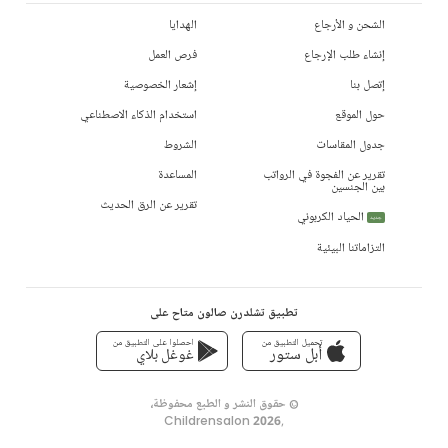
الشحن و الأرجاع
الهدايا
إنشاء طلب الإرجاع
فرص العمل
إتصل بنا
إشعار الخصوصية
حول الموقع
استخدام الذكاء الاصطناعي
جدول المقاسات
الشروط
تقرير عن الفجوة في الرواتب
المساعدة
بين الجنسين
تقرير عن الرق الحديث
الحياد الكربوني
جديد
التزاماتنا البيئية
تطبيق تشلدرن صالون متاح على
تحميل التطبيق من
احصلوا على التطبيق من
أبل ستور
غوغل بلاي
© حقوق النشر و الطبع محفوظة،
Childrensalon 2026
,