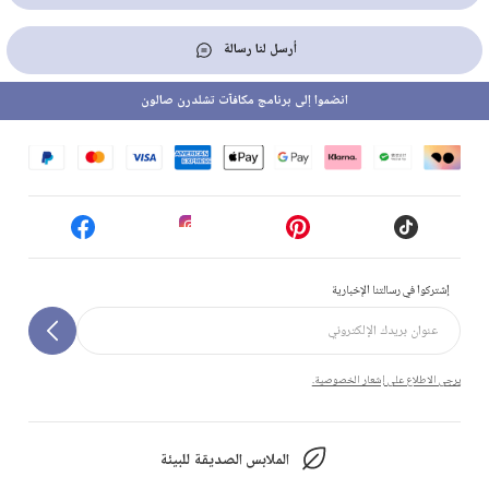
أرسل لنا رسالة
انضموا إلى برنامج مكافآت تشلدرن صالون
إشتركوا في رسالتنا الإخبارية
يرجى الاطلاع على إشعار الخصوصية.
الملابس الصديقة للبيئة