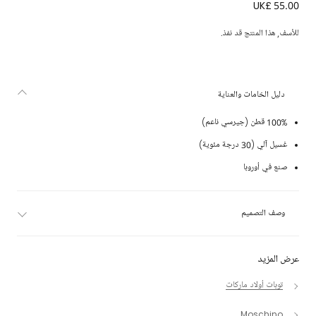
UK£ 55.00
تيشيرت بطبعة دب تيدي قطن لون رمادي
للأسف, هذا المنتج قد نفذ.
دليل الخامات والعناية
100% قطن (جيرسي ناعم)
غسيل آلي (30 درجة مئوية)
صنع في أوروبا
وصف التصميم
عرض المزيد
توبات أولاد ماركات
Moschino