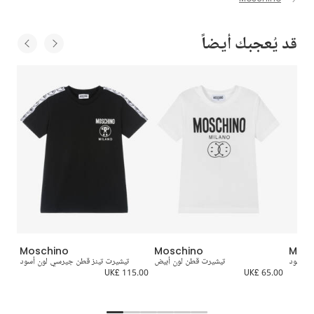
قد يُعجبك أيضاً
Moschino
Moschino
Mosc
ن أسود
تيشيرت قطن لون أبيض
تيشيرت تينز قطن جيرسي لون أسود
Logo
UK£ 115.00
UK£ 65.00
5.00