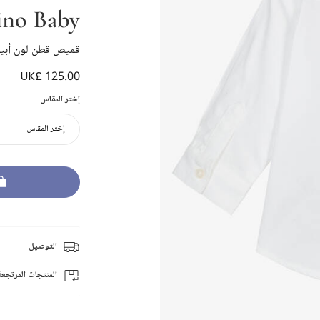
ino Baby
قميص قطن لون أبيض
UK£ 125.00
إختر المقاس
إختر المقاس
التوصيل
المنتجات المرتجعة