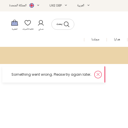
العربية
UK£ GBP
المملكة المتحدة
بحث
حسابي
قائمة الأمنيات
الحقيبة
هدايا
مجلتنا
التخفيضات
in later.