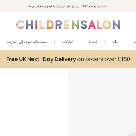
استمتعوا بخصم 10% على طلبيتكم الأولى كهدية ترحيب. سجلوا من هنا
ت
أولاد
أحذية
الماركات
مستلزمات العودة إلى المدرسة
Free UK Next-Day Delivery
on orders over £150