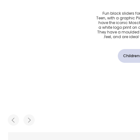
بتصميم
Fun black sliders f
Teen, with a graphic P
سود
have the iconic Mosc
a white logo print on 
They have a moulded f
feel, and are idea