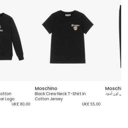
Moschino
Moschino
جيرسي لون أسود
Black Crew Neck T-Shirt in
Cotton
ear Logo
Cotton Jersey
UK£ 80.00
UK£ 55.00