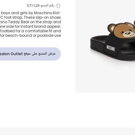
شبشب سلايدر 
رقم المنتج 571129
or boys and girls by Moschino Kid-
VC foot strap. These slip-on shoes
دب تيدي لون أ
hino Teddy Bear on the strap and
one side for instant brand appeal.
ootbed for a comfortable fit and
l for beach-bound or poolside use.
عرض المنتج على موقع Childrensalon Outlet