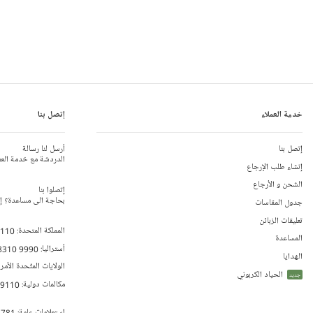
خدمة العملاء
إتصل بنا
إتصل بنا
أرسل لنا رسالة
الدردشة مع خدمة العم
إنشاء طلب الإرجاع
الشحن و الأرجاع
إتصلوا بنا
بحاجة الى مساعدة؟ إتص
جدول المقاسات
تعليقات الزبائن
المملكة المتحدة:
 110
المساعدة
أستراليا:
8310 9990
الهدايا
الولايات المتّحدة الأمر
الحياد الكربوني
جديد
مكالمات دولية:
79110
إستعلامات عامة:
 781