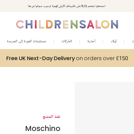
استمتعوا بخصم 10% على طلبيتكم الأولى كهدية ترحيب. سجلوا من هنا
ت
أولاد
أحذية
الماركات
مستلزمات العودة إلى المدرسة
Free UK Next-Day Delivery
on orders over £150
نفذ المنتج
Moschino