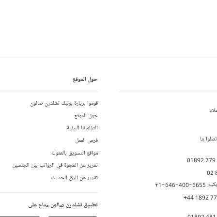
حول الموقع
قوموا بزيارة بوتيك تشلدرن صالون
لاء
حول الموقع
التزاماتنا البيئية
لوا بنا
فرص العمل
مواقع التسويق بالعمولة
01892 779
تقرير عن الفجوة في الرواتب بين الجنسين
02 
تقرير عن الرق الحديث
يكية:
+1-646-400-6655
+44 1892 7
تطبيق تشلدرن صالون متاح على
01892 481