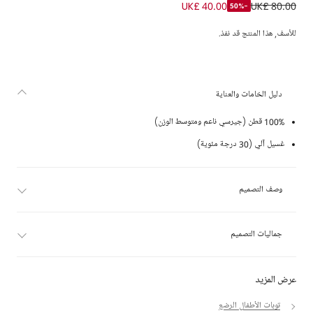
سويتشيرت قطن بطبعة دببة لون كحلي للأطفال الرضع
UK£ 40.00
UK£ 80.00
-50%
للأسف, هذا المنتج قد نفذ.
دليل الخامات والعناية
100% قطن (جيرسي ناعم ومتوسط الوزن)
غسيل آلي (30 درجة مئوية)
وصف التصميم
جماليات التصميم
عرض المزيد
توبات الأطفال الرضع