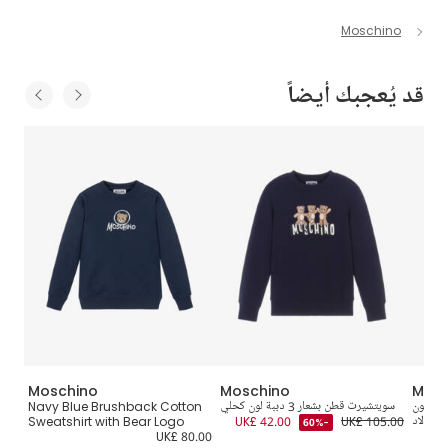
Moschino
قد يُعجبك أيضاً
Moschino
Moschino
Mosc
سي لون
سويتشيرت قطن بشعار 3 دببة لون كحلي
Navy Blue Brushback Cotton
سو
 للأولاد
UK£ 105.00
UK£ 42.00
Sweatshirt with Bear Logo
5.00
-60%
UK£ 80.00
UK£