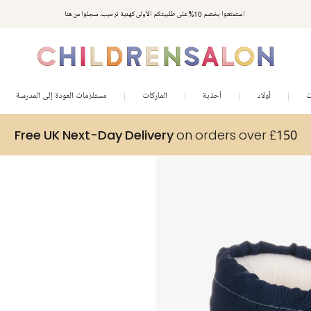
استمتعوا بخصم 10% على طلبيتكم الأولى كهدية ترحيب. سجلوا من هنا
ت
أولاد
أحذية
الماركات
مستلزمات العودة إلى المدرسة
Free UK Next-Day Delivery
on orders over £150