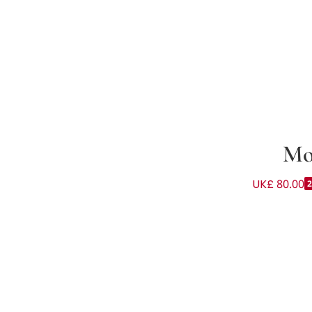
Mo
UK£ 80.00
لون لون كحلي للأطفال