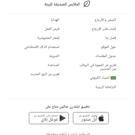
الملابس الصديقة للبيئة
الشحن و الأرجاع
الهدايا
إنشاء طلب الإرجاع
فرص العمل
إتصل بنا
إشعار الخصوصية
حول الموقع
استخدام الذكاء الاصطناعي
جدول المقاسات
الشروط
تقرير عن الفجوة في الرواتب
المساعدة
بين الجنسين
تقرير عن الرق الحديث
الحياد الكربوني
جديد
التزاماتنا البيئية
تطبيق تشلدرن صالون متاح على
تحميل التطبيق من
احصلوا على التطبيق من
أبل ستور
غوغل بلاي
© حقوق النشر و الطبع محفوظة،