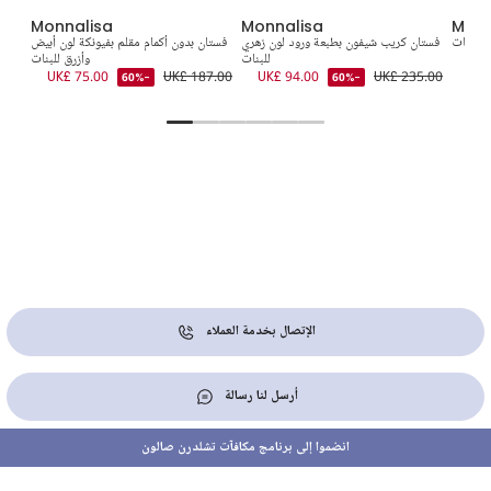
Monnalisa
Monnalisa
Monn
 للبنات
فستان كريب شيفون بطبعة ورود لون زهري
فستان بدون أكمام مقلم بفيونكة لون أبيض
فستا
UK£
للبنات
وأزرق للبنات
2.00
UK£ 75.00
UK£ 187.00
UK£ 94.00
UK£ 235.00
-60%
-60%
الإتصال بخدمة العملاء
أرسل لنا رسالة
انضموا إلى برنامج مكافآت تشلدرن صالون