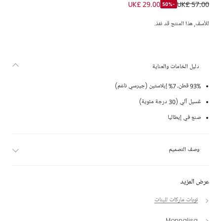
تيشيرت قطن بطبعة ورود لون زهري للبنات
UK£ 29.00
UK£ 57.00
-50%
للأسف, هذا المنتج قد نفذ.
دليل الخامات والعناية
93% قطن، 7% إيلاستين (جيرسي ناعم)
غسيل آلي (30 درجة مئوية)
صنع في إيطاليا
وصف التصميم
عرض المزيد
توبات ماركات للبنات
Monnalisa