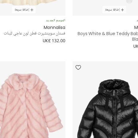
إضافة سريعة
إضافة سريعة
د
الموسم الجديد
Monnalisa
M
Boys White & Blue Teddy Ba
فستان سويتشيرت قطن لون عاجي للبنات
Bl
UK£ 132.00
UK