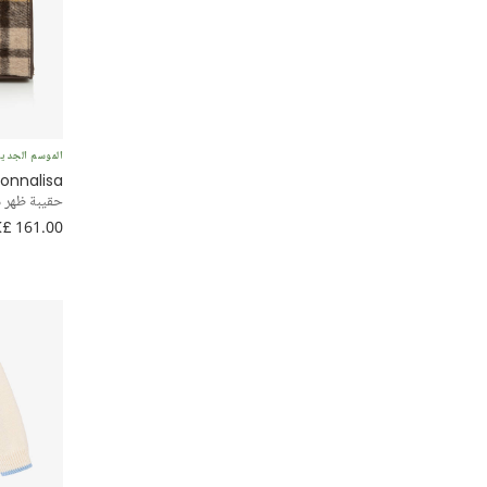
بحّار
محبوك
بلوفر وسويتشيرت
الموسم الجدي
onnalisa
تويد
حقيبة ظهر ديز
£ 161.00
لكل يوم
قطعتين
Sun Dresses
أحذية رياضية