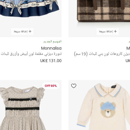
إضافة سريعة
إضافة سريعة
د
الموسم الجديد
Monnalisa
M
ن كاروهات لون بني للبنات (19 سم)
تنورة ديزني مقلمة لون أبيض وأزرق للبنات
UK£ 131.00
UK
60% OFF