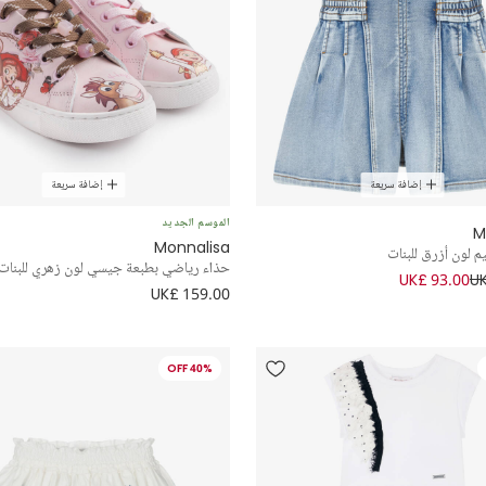
إضافة سريعة
إضافة سريعة
الموسم الجديد
M
Monnalisa
م لون أزرق للبنات
حذاء رياضي بطبعة جيسي لون زهري للبنات
UK£ 93.00
UK
UK£ 159.00
40% OFF