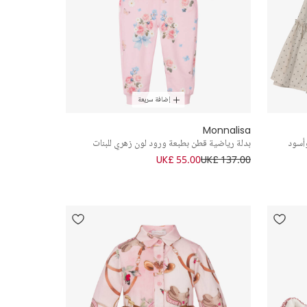
إضافة سريعة
Monnalisa
أسود
بدلة رياضية قطن بطبعة ورود لون زهري للبنات
UK£ 55.00
UK£ 137.00