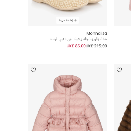
إضافة سريعة
Monnalisa
حذاء باليرينا جلد وشبك لون ذهبي للبنات
UK£ 86.00
UK£ 215.00