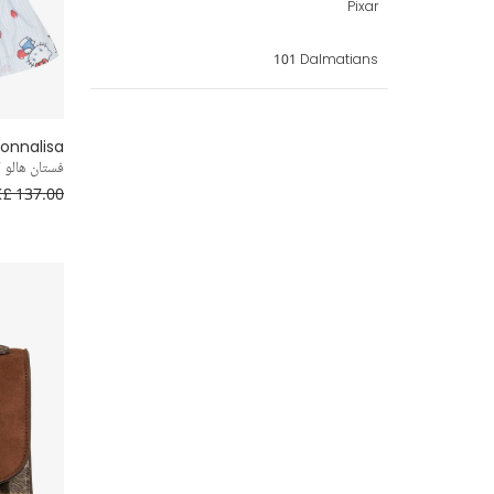
Pixar
ملابس سباحة
منفوخ
101 Dalmatians
قميص
onnalisa
بينافور
فستان هالو 
£ 137.00
حفلة
بأقدام
فيونكات
خفيف الوزن
مقاوم للرياح
ايه لاين