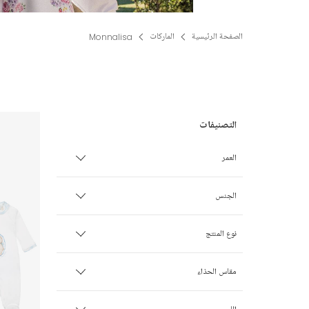
الصفحة الرئيسية
الماركات
Monnalisa
العمر
الأطفال الخدج
الجنس
0 شهر
ولـد
نوع المنتج
1 شهر
بنت
اكسسوارات النوم
مقاس الحذاء
3 أشهر
ليقنز