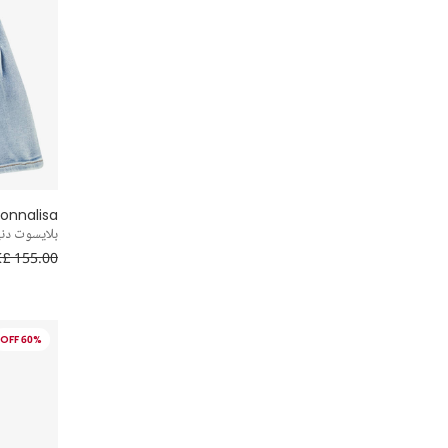
onnalisa
بلايسوت دني
£ 155.00
60% OFF