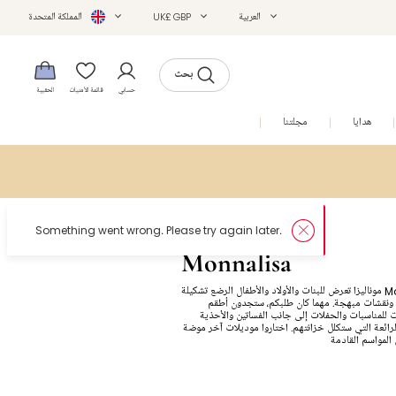
العربية
UK£ GBP
المملكة المتحدة
بحث
حسابي
قائمة الأمنيات
الحقيبة
هدايا
مجلتنا
التخفيضات
Monnalisa
ماركة Monnalisa موناليزا تعرض للبنات والأولاد والأطفال الرضع تشكيلة
 ونقشات مبهجة. مهما كان طلبكم، ستجدون أطقم
للمناسبات والحفلات إلى جانب الفساتين والأحذية
لرائعة التي ستكلل خزانتهم. اختاروا موديلات آخر موضة
 المواسم القادمة