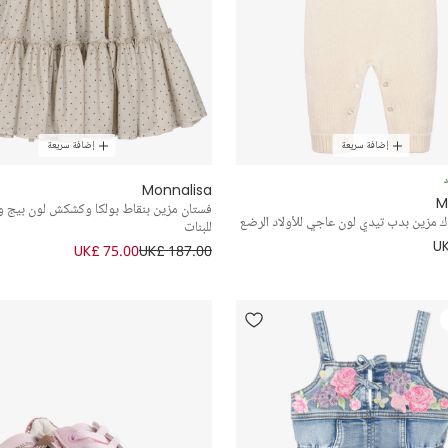
إضافة سريعة
إضافة سريعة
د
Monnalisa
M
فستان مزين بنقاط بولكا وكشكش لون بيج و
 مزين بدب تيدي لون عاجي للأولاد الرضع
للبنات
UK
UK£ 75.00
UK£ 187.00