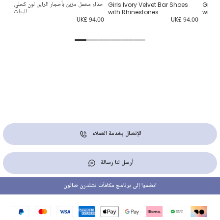
Girls
Girls Ivory Velvet Bar Shoes
حذاء مخمل مزين بأحجار الراين لون كحلي
with 
with Rhinestones
للبنات
4.00
UK£ 94.00
UK£ 94.00
الإتصال بخدمة العملاء
أرسل لنا رسالة
انضموا إلى برنامج مكافآت تشلدرن صالون