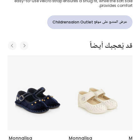
easy-to-use velcro strap ensures a snug fit, while the soft sole
provides comfort.
عرض المنتج على موقع Childrensalon Outlet
قد يُعجبك أيضاً
Monnalisa
Monnalisa
Monn