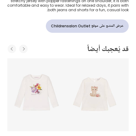
stretchy jersey with popper fastenings on one shoulder, it is both
comfortable and easy to wear. Ideal for relaxed days, it pairs with
both jeans and shorts for a fun, casual look.
عرض المنتج على موقع Childrensalon Outlet
قد يُعجبك أيضاً