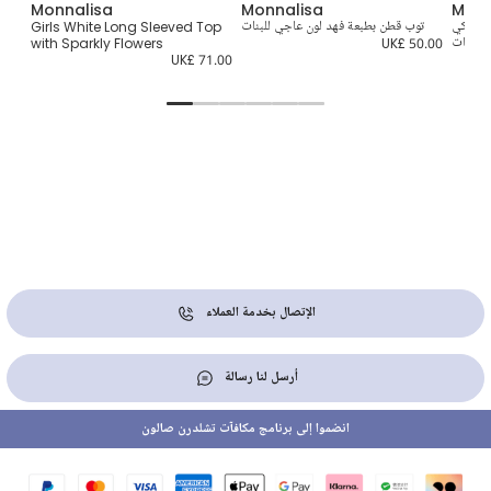
Monnalisa
Monnalisa
Monn
ن ليلكي
توب قطن بطبعة فهد لون عاجي للبنات
Girls White Long Sleeved Top
تيشي
للبنات
UK£ 50.00
with Sparkly Flowers
1.00
UK£ 71.00
الإتصال بخدمة العملاء
أرسل لنا رسالة
انضموا إلى برنامج مكافآت تشلدرن صالون