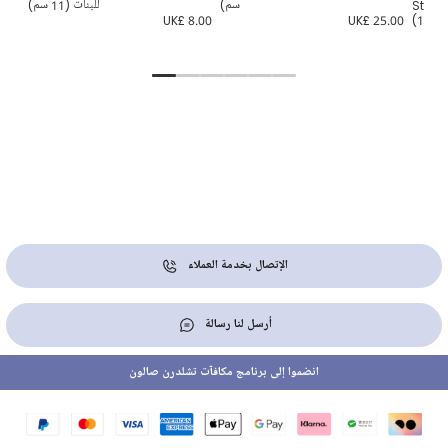
Stor
سم)
للبنات (11 سم)
7.00
UK£ 8.00
UK£ 25.00
(13c
الإتصال بخدمة العملاء
أرسل لنا رسالة
انضموا إلى برنامج مكافآت تشلدرن صالون