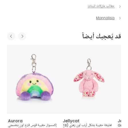
حقائب ماركات للبنات
Monnalisa
قد يُعجبك أيضاً
Aurora
Jellycat
Jell
Grey 
تعليقة حقيبة بشكل أرنب لون زهري (18
إكسسوار حقيبة قوس قزح لون بنفسجي
بنط