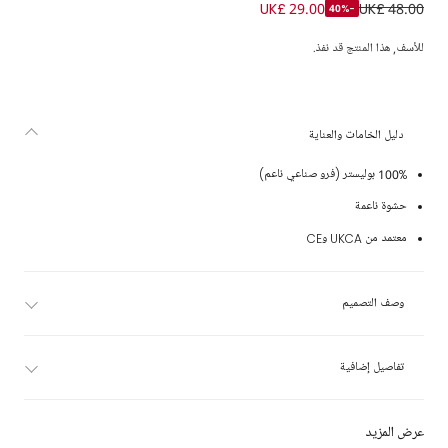
إكسسوار حقيبة دب تيدي لون بيج (20 سم)
UK£ 29.00
UK£ 48.00
-40%
للأسف, هذا المنتج قد نفذ.
دليل الخامات والعناية
100% بوليستر (فرو صناعي ناعم)
حشوة ناعمة
معتمد من UKCA وCE
وصف التصميم
تفاصيل إضافية
عرض المزيد