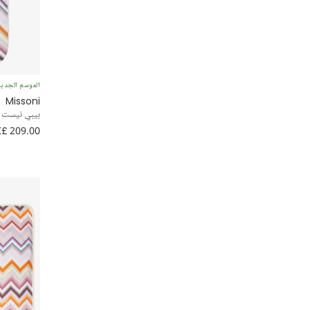
الموسم الجدي
Missoni
بيبي نيست بطب
£ 209.00