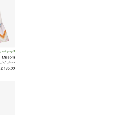
الموسم الجدي
Missoni
فستان تيشي
£ 135.00