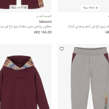
إضافة سريعة
إضافة سريعة
د
الموسم الجديد
Missoni
ر زيغ زاغ لون أحمر برغندي للبنات
بنطلون رياضي مزين بنقشة زيغ زاغ لون برغن
UK£ 166.00
UK