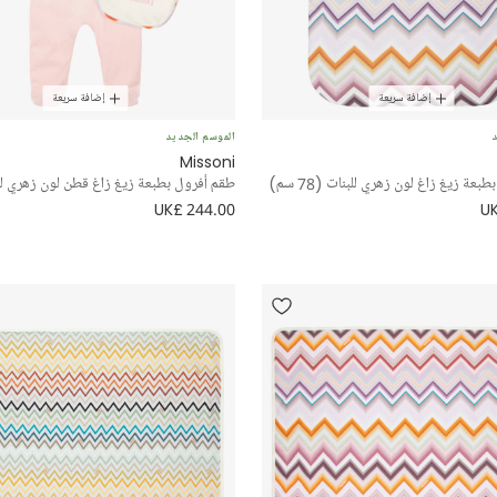
إضافة سريعة
إضافة سريعة
د
الموسم الجديد
Missoni
عة زيغ زاغ لون زهري للبنات (78 سم)
طقم أفرول بطبعة زيغ زاغ قطن لون زهري لل
UK£ 244.00
UK