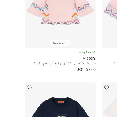
إضافة سريعة
الموسم الجديد
Missoni
ات
سويتشيرت قطن بنقشة زيغ زاغ لون زهري للبنات
UK£ 152.00