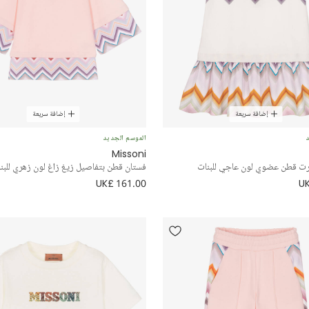
إضافة سريعة
إضافة سريعة
د
الموسم الجديد
Missoni
رت قطن عضوي لون عاجي للبنات
فستان قطن بتفاصيل زيغ زاغ لون زهري للبن
UK£ 161.00
UK