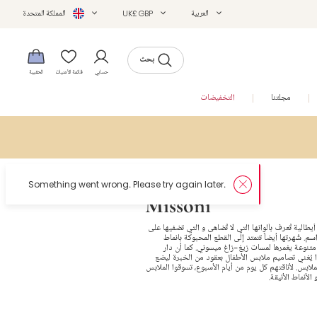
العربية
UK£ GBP
المملكة المتحدة
بحث
حسابي
قائمة الأمنيات
الحقيبة
مجلتنا
التخفيضات
Missoni
 ماركة أيطالية تُعرف بألوانها التي لا تُضاهى و التي تضفيها على
سم. شُهرتها أيضاً تتمتد إلى القطع المحبوكة بانماط
مختارة من مصادر متنوعة يغمرها لمسات زيغ-زاغ ميسوني. كما أن دار
ذا يُغني تصاميم ملابس الأطفال بعقود من الخبرة ليضع
بين يديكم أجمل الملابس. لأناقتهم كل يوم من أيام الأسبوع، تسوقوا الملابس
الأنماط الأنيقة.