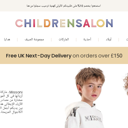
استمتعوا بخصم 10% على طلبيتكم الأولى كهدية ترحيب. سجلوا من هنا
ت
أولاد
أحذية
الماركات
مجموعة الصيف
هدايا
Free UK Next-Day Delivery
on orders over £150
Missoni ،
أزيائها في كل الموا
الأزياء الإيطالي ه
الكاجوال المريحة و 