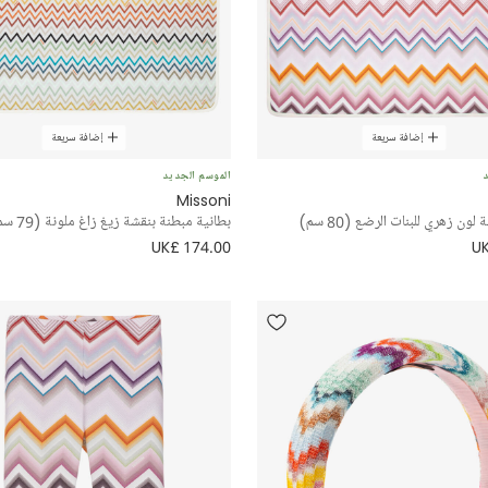
إضافة سريعة
إضافة سريعة
د
الموسم الجديد
Missoni
لون زهري للبنات الرضع (80 سم)
بطانية مبطنة بنقشة زيغ زاغ ملونة (79 سم)
UK£ 174.00
UK