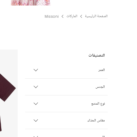
الصفحة الرئيسية
الماركات
Missoni
العمر
الأطفال الخدج
الجنس
0 شهر
ولـد
نوع المنتج
1 شهر
بنت
ليقنز
مقاس الحذاء
3 أشهر
للجنسين
أحذية