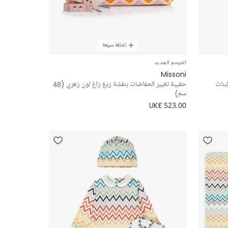
إضافة سريعة
الموسم الجديد
Missoni
بنات
حقيبة تغيير الحفاضات بنقشة زيغ زاغ لون زهري (48
سم)
UK£ 523.00