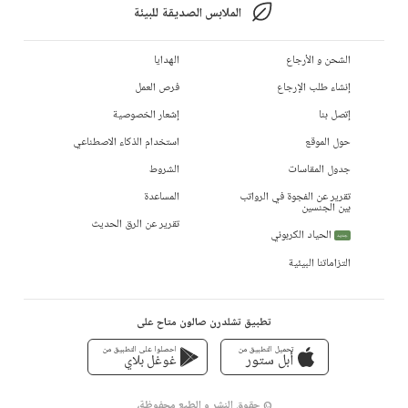
الملابس الصديقة للبيئة
الشحن و الأرجاع
الهدايا
إنشاء طلب الإرجاع
فرص العمل
إتصل بنا
إشعار الخصوصية
حول الموقع
استخدام الذكاء الاصطناعي
جدول المقاسات
الشروط
تقرير عن الفجوة في الرواتب
المساعدة
بين الجنسين
تقرير عن الرق الحديث
الحياد الكربوني
جديد
التزاماتنا البيئية
تطبيق تشلدرن صالون متاح على
تحميل التطبيق من
احصلوا على التطبيق من
أبل ستور
غوغل بلاي
© حقوق النشر و الطبع محفوظة،