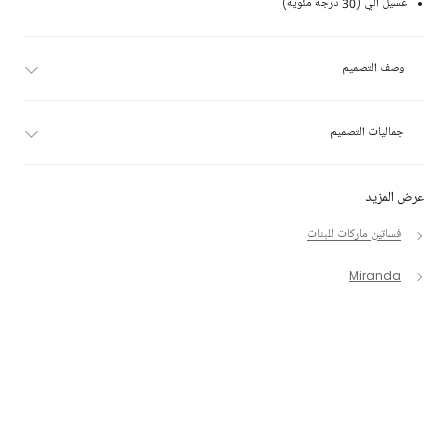
غسيل آلي (30 درجة مئوية)
وصف التصميم
جماليات التصميم
عرض المزيد
فساتين ماركات للبنات
Miranda