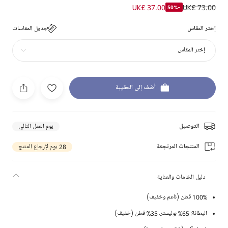
UK£ 37.00
UK£ 73.00
-50%
إختر المقاس
جدول المقاسات
إختر المقاس
أضف إلى الحقيبة
التوصيل
يوم العمل التالي
المنتجات المرتجعة
28 يوم لإرجاع المنتج
دليل الخامات والعناية
100% قطن (ناعم وخفيف)
البطانة: 65% بوليستر، 35% قطن (خفيف)