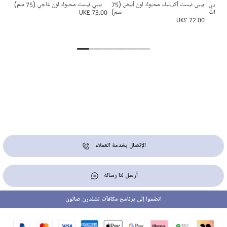
ون زهري
بيبي نيست أكريليك محبوك لون أبيض (75
بيبي نيست محبوك لون عاجي (75 سم)
مولودات
سم)
UK£ 73.00
UK£ 72.00
5.00
الإتصال بخدمة العملاء
أرسل لنا رسالة
انضموا إلى برنامج مكافآت تشلدرن صالون