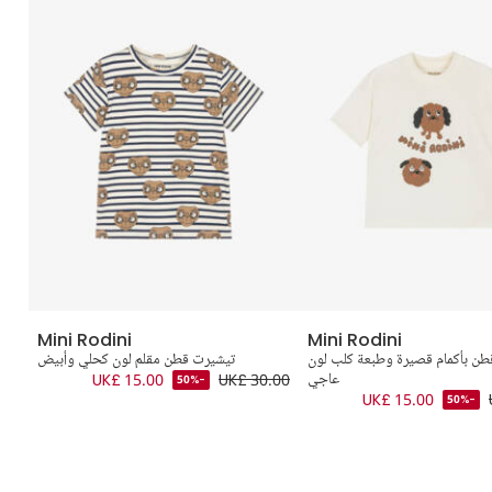
Mini Rodini
Mini Rodini
طن بأكمام قصيرة وطبعة كلب لون
تيشيرت قطن مقلم لون كحلي وأبيض
عاجي
UK£ 30.00
UK£ 15.00
.00
-50%
UK£ 15.00
-50%