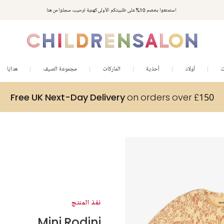
استمتعوا بخصم 10% على طلبيتكم الأولى كهدية ترحيب. سجلوا من هنا
ت
أولاد
أحذية
الماركات
مجموعة الصيف
هدايا
Free UK Next-Day Delivery
on orders over £150
نفذ المنتج
Mini Rodini