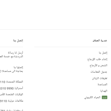
خدمة العملاء
إتصل بنا
إتصل بنا
أرسل لنا رسالة
الدردشة مع خدمة العم
إنشاء طلب الإرجاع
الشحن و الأرجاع
إتصلوا بنا
بحاجة الى مساعدة؟ إتص
جدول المقاسات
تعليقات الزبائن
المملكة المتحدة:
 110
المساعدة
أستراليا:
8310 9990
الهدايا
الولايات المتّحدة الأمر
الحياد الكربوني
جديد
مكالمات دولية:
79110
إستعلامات عامة:
 781