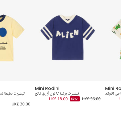
Mini Rodini
Mini Rodin
 عاجي للأولاد
تيشيرت برقبة V لون أزرق فاتح
تيشيرت بطبعة تنس
UK£ 18.00
UK£ 36.00
UK£ 
-50%
UK£ 30.00