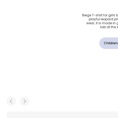
طبعة فهد
Beige T-shirt for girls
playful leopard pr
wear, it is made in 
tab at the