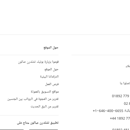
حول الموقع
قوموا بزيارة بوتيك تشلدرن صالون
لاء
حول الموقع
التزاماتنا البيئية
لوا بنا
فرص العمل
مواقع التسويق بالعمولة
01892 779
تقرير عن الفجوة في الرواتب بين الجنسين
02 
تقرير عن الرق الحديث
يكية:
+1-646-400-6655
+44 1892 7
تطبيق تشلدرن صالون متاح على
01892 481