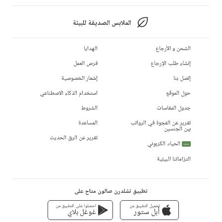
الملابس الصديقة للبيئة
الشحن و الأرجاع
الهدايا
إنشاء طلب الإرجاع
فرص العمل
إتصل بنا
إشعار الخصوصية
حول الموقع
استخدام الذكاء الاصطناعي
جدول المقاسات
الشروط
تقرير عن الفجوة في الرواتب
المساعدة
بين الجنسين
تقرير عن الرق الحديث
الحياد الكربوني
جديد
التزاماتنا البيئية
تطبيق تشلدرن صالون متاح على
تحميل التطبيق من
احصلوا على التطبيق من
أبل ستور
غوغل بلاي