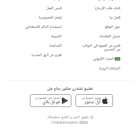
إنشاء طلب الإرجاع
فرص العمل
إتصل بنا
إشعار الخصوصية
حول الموقع
استخدام الذكاء الاصطناعي
جدول المقاسات
الشروط
تقرير عن الفجوة في الرواتب
المساعدة
بين الجنسين
تقرير عن الرق الحديث
الحياد الكربوني
جديد
التزاماتنا البيئية
تطبيق تشلدرن صالون متاح على
تحميل التطبيق من
احصلوا على التطبيق من
أبل ستور
غوغل بلاي
© حقوق النشر و الطبع محفوظة،
Childrensalon 2026
,