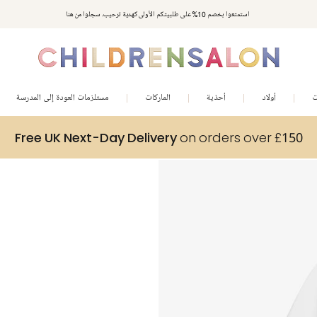
استمتعوا بخصم 10% على طلبيتكم الأولى كهدية ترحيب. سجلوا من هنا
ت
أولاد
أحذية
الماركات
مستلزمات العودة إلى المدرسة
Free UK Next-Day Delivery
on orders over £150