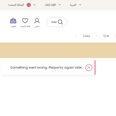
العربية
UK£ GBP
المملكة المتحدة
بحث
حسابي
قائمة الأمنيات
الحقيبة
هدايا
مجلتنا
التخفيضات