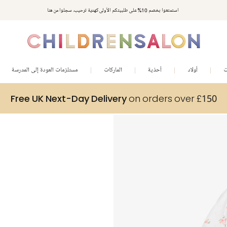
استمتعوا بخصم 10% على طلبيتكم الأولى كهدية ترحيب. سجلوا من هنا
ت
أولاد
أحذية
الماركات
مستلزمات العودة إلى المدرسة
Free UK Next-Day Delivery
on orders over £150