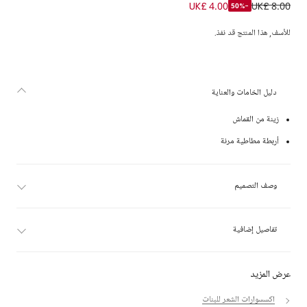
ربطات شعر صغيرة بتصميم حورية البحر والأصداف لون ذهبي للبنات (8 قطع)
UK£ 4.00
UK£ 8.00
-50%
للأسف, هذا المنتج قد نفذ.
دليل الخامات والعناية
زينة من القماش
أربطة مطاطية مرنة
وصف التصميم
تفاصيل إضافية
عرض المزيد
اكسسوارات الشعر للبنات