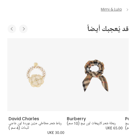
Mimi & Lula
قد يُعجبك أيضاً
David Charles
Burberry
Pata
ود وبيج
ربطة شعر كاروهات لون بيج (10 سم)
رباط شعر مطاطي مزين بوردة لون عاجي
UK£ 65.00
للبنات (4 سم )
5.00
UK£ 30.00
UK