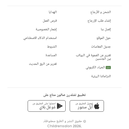
الشحن و الأرجاع
الهدايا
إنشاء طلب الإرجاع
فرص العمل
إتصل بنا
إشعار الخصوصية
حول الموقع
استخدام الذكاء الاصطناعي
جدول المقاسات
الشروط
تقرير عن الفجوة في الرواتب
المساعدة
بين الجنسين
تقرير عن الرق الحديث
الحياد الكربوني
جديد
التزاماتنا البيئية
تطبيق تشلدرن صالون متاح على
تحميل التطبيق من
احصلوا على التطبيق من
أبل ستور
غوغل بلاي
© حقوق النشر و الطبع محفوظة،
Childrensalon 2026
,