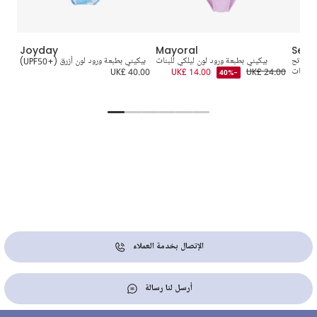
Joyday
Mayoral
Selin
ري فاتح
بيكيني بطبعة ورود لون ليلكي للبنات
بيكيني بطبعة ورود لون أزرق (+UPF50)
للبنات
UK£ 24.00
UK£ 14.00
UK£ 40.00
-40%
5.00
UK
الإتصال بخدمة العملاء
أرسل لنا رسالة