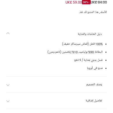
بيكيني بنات سيرساكر لون أصفر
UK£ 59.00
UK£ 84.00
-30%
للأسف, هذا المنتج قد نفذ.
دليل الخامات والعناية
100% قطن (قماش سيرساكر خفيف)
البطانة: 90% بولياميد، 10% إيلاستين (ناعم ومرن)
غسل يدوي بعناية / لا تنقع
صنع في أوروبا
وصف التصميم
تفاصيل إضافية