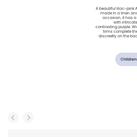
طن وكتان
A beautiful lilac-pink A
made in a linen and
فسجي
occasion, it has a 
with intrica
contrasting purple. W
trims complete the 
discreetly on the b