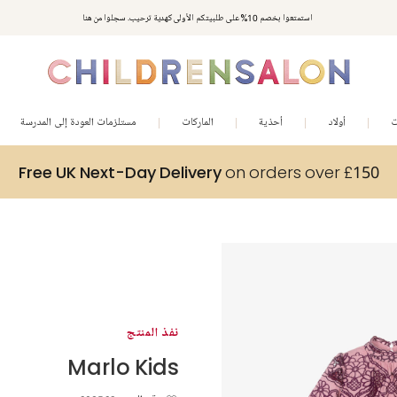
استمتعوا بخصم 10% على طلبيتكم الأولى كهدية ترحيب. سجلوا من هنا
ت
أولاد
أحذية
الماركات
مستلزمات العودة إلى المدرسة
Free UK Next-Day Delivery
on orders over £150
نفذ المنتج
Marlo Kids