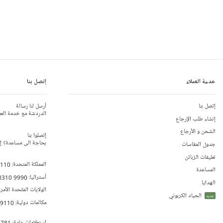
خدمة العملاء
إتصل بنا
إتصل بنا
أرسل لنا رسالة
الدردشة مع خدمة العم
إنشاء طلب الإرجاع
الشحن و الأرجاع
إتصلوا بنا
بحاجة الى مساعدة؟ إتص
جدول المقاسات
تعليقات الزبائن
المملكة المتحدة:
 110
المساعدة
أستراليا:
8310 9990
الهدايا
الولايات المتّحدة الأمر
الحياد الكربوني
جديد
مكالمات دولية:
79110
إستعلامات عامة:
 781