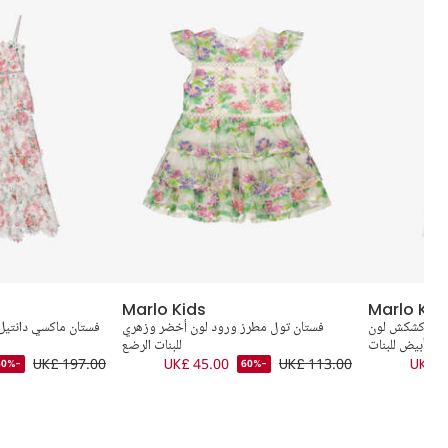
Marlo Kids
Marlo Kid
تيل وكشكش لون
فستان تول مطرز ورود لون أخضر وزهري
فستان ماكسي دانتيل
أبيض للبنات
للبنات الرضع
UK£ 197.00
UK£ 45.00
UK£ 113.00
UK£ 7
-50%
-60%