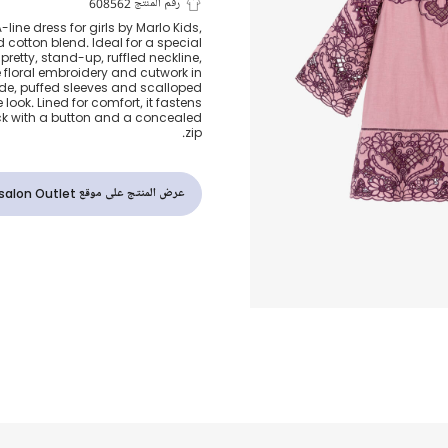
فستان مطرز ق
رقم المنتج 608562
-line dress for girls by Marlo Kids,
 cotton blend. Ideal for a special
لون زهري وبن
pretty, stand-up, ruffled neckline,
te floral embroidery and cutwork in
ide, puffed sleeves and scalloped
look. Lined for comfort, it fastens
ack with a button and a concealed
zip.
عرض المنتج على موقع Childrensalon Outlet