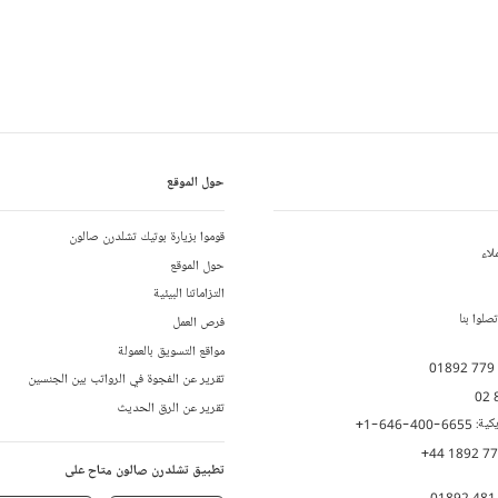
حول الموقع
قوموا بزيارة بوتيك تشلدرن صالون
لاء
حول الموقع
التزاماتنا البيئية
لوا بنا
فرص العمل
مواقع التسويق بالعمولة
01892 779
تقرير عن الفجوة في الرواتب بين الجنسين
02 
تقرير عن الرق الحديث
يكية:
+1-646-400-6655
+44 1892 7
تطبيق تشلدرن صالون متاح على
01892 481