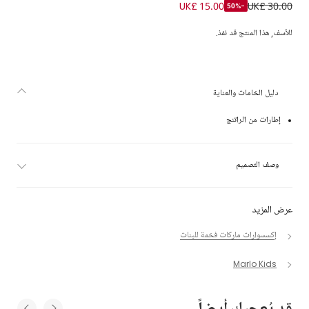
نظارات شمسية مزينة بالكريستال لون أزرق للبنات
UK£ 15.00
UK£ 30.00
-50%
للأسف, هذا المنتج قد نفذ.
دليل الخامات والعناية
إطارات من الراتنج
وصف التصميم
عرض المزيد
إكسسوارات ماركات فخمة للبنات
Marlo Kids
قد يُعجبك أيضاً