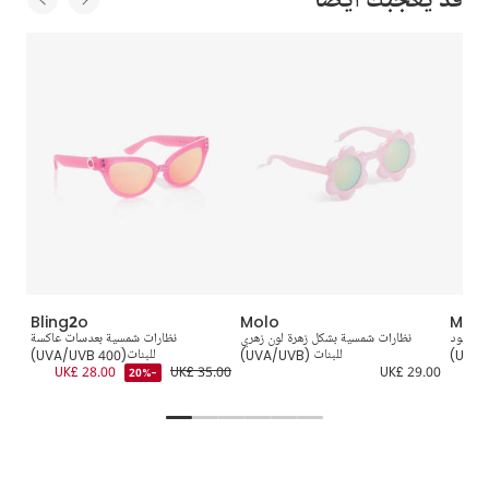
Bling2o
Molo
Molo
ون أسود
نظارات شمسية بشكل زهرة لون زهري
نظارات شمسية بعدسات عاكسة
للبنات (UVA/UVB)
للبنات(UVA/UVB 400)
0.00
UK£ 28.00
UK£ 35.00
UK£ 29.00
-20%