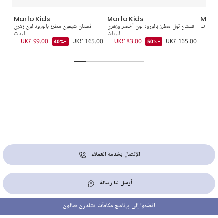
Marlo Kids
Marlo Kids
Marl
 للبنات
فستان تول مطرز بالورود لون أخضر وزهري
فستان شيفون مطرز بالورود لون زهري
UK
للبنات
للبنات
6.00
UK£ 99.00
UK£ 165.00
UK£ 83.00
UK£ 165.00
-40%
-50%
الإتصال بخدمة العملاء
أرسل لنا رسالة
انضموا إلى برنامج مكافآت تشلدرن صالون