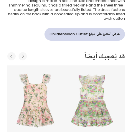
design is made in soft, fine tulle and embellished with
shimmering sequins. It has a frilled neckline and the sheer three-
quarter length sleeves are beautifully fluted. The dress fastens
neatly on the back with a concealed zip and is comfortably lined
with cotton.
عرض المنتج على موقع Childrensalon Outlet
قد يُعجبك أيضاً