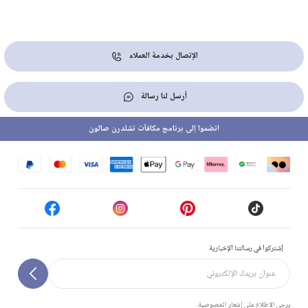
الإتصال بخدمة العملاء
أرسل لنا رسالة
انضموا إلى برنامج مكافآت تشلدرن صالون
إشتركوا في رسالتنا الإخبارية
يرجى الاطلاع على إشعار الخصوصية.