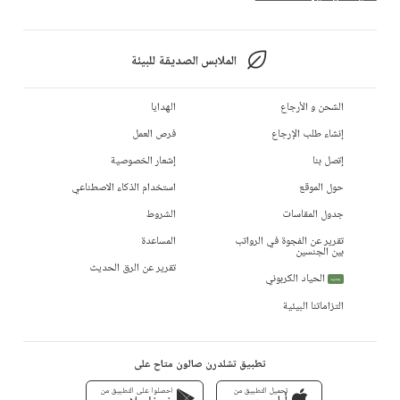
الملابس الصديقة للبيئة
الشحن و الأرجاع
الهدايا
إنشاء طلب الإرجاع
فرص العمل
إتصل بنا
إشعار الخصوصية
حول الموقع
استخدام الذكاء الاصطناعي
جدول المقاسات
الشروط
تقرير عن الفجوة في الرواتب
المساعدة
بين الجنسين
تقرير عن الرق الحديث
الحياد الكربوني
جديد
التزاماتنا البيئية
تطبيق تشلدرن صالون متاح على
تحميل التطبيق من
احصلوا على التطبيق من