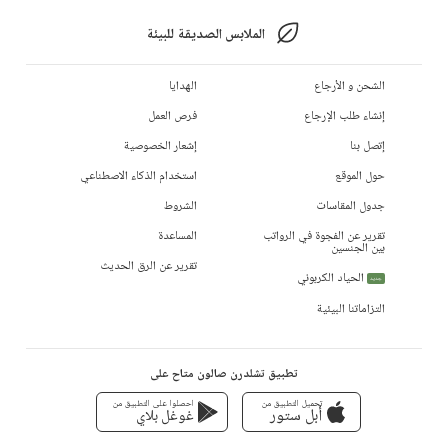
الملابس الصديقة للبيئة
الشحن و الأرجاع
الهدايا
إنشاء طلب الإرجاع
فرص العمل
إتصل بنا
إشعار الخصوصية
حول الموقع
استخدام الذكاء الاصطناعي
جدول المقاسات
الشروط
تقرير عن الفجوة في الرواتب
المساعدة
بين الجنسين
تقرير عن الرق الحديث
الحياد الكربوني
جديد
التزاماتنا البيئية
تطبيق تشلدرن صالون متاح على
تحميل التطبيق من
احصلوا على التطبيق من
أبل ستور
غوغل بلاي