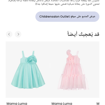
للدوران، مما يجعله خيارًا رائعًا للمناسبات الخاصة. مبطن بالكامل ببطانة ناعمة لراحة إضافية،
تحتوي التنورة على بطانة شبكية تضفي عليها حجمًا إضافيًا جذابًا
عرض المنتج على موقع Childrensalon Outlet
قد يُعجبك أيضاً
Mama Luma
Mama Luma
Mam