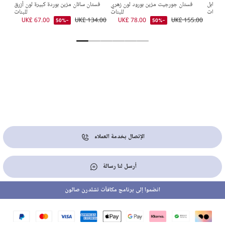
ش قابل
فستان جورجيت مزين بورود لون زهري
فستان ساتان مزين بوردة كبيرة لون أزرق
ف
 للبنات
للبنات
للبنات
0.00
UK£ 67.00
UK£ 134.00
UK£ 78.00
UK£ 155.00
UK£
-50%
-50%
الإتصال بخدمة العملاء
أرسل لنا رسالة
انضموا إلى برنامج مكافآت تشلدرن صالون