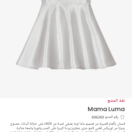
نفذ المنتج
Mama Luma
فستان ساتان مزين بوردة لون فضي متاليك
رقم المنتج 606260
فستان بأكمام قصيرة من تصميم ماما لوما يضفي لمسة من الأناقة على خزانة البنات. مصنوع
يدويًا من لوريكس فضي لامع، مزين بتطريز وردة كبيرة على الصدر وتنورة واسعة مثالية