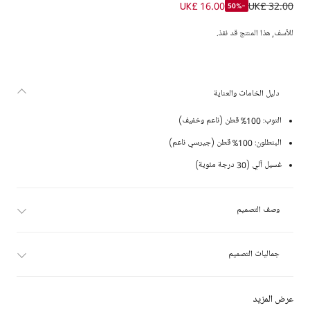
طقم ليقنز بنقشة مربعات قطن لون أخضر للبنات الرضع
UK£ 16.00
UK£ 32.00
-50%
للأسف, هذا المنتج قد نفذ.
دليل الخامات والعناية
التوب: 100% قطن (ناعم وخفيف)
البنطلون: 100% قطن (جيرسي ناعم)
غسيل آلي (30 درجة مئوية)
وصف التصميم
جماليات التصميم
عرض المزيد