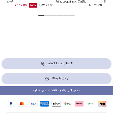
& Leg
Print Leggings Outfit
الرضع
5.00
UK£ 12.00
UK£ 23.00
UK£ 23.00
-50%
الإتصال بخدمة العملاء
أرسل لنا رسالة
انضموا إلى برنامج مكافآت تشلدرن صالون