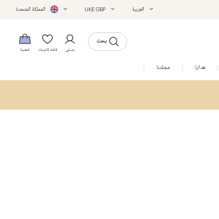
العربية
UK£ GBP
المملكة المتحدة
بحث
حسابي
قائمة الأمنيات
الحقيبة
هدايا
مجلتنا
التخفيضات