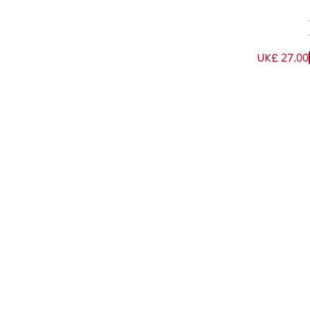
UK£ 27.00
طبعة قرش لون أزرق للأولاد