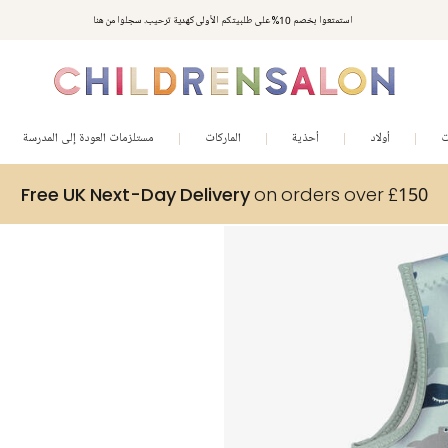
استمتعوا بخصم 10% على طلبيتكم الأولى كهدية ترحيب. سجلوا من هنا
ت
أولاد
أحذية
الماركات
مستلزمات العودة إلى المدرسة
Free UK Next-Day Delivery
on orders over £150