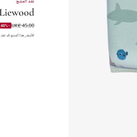
نفذ المنتج
Liewood
UK£ 45.00
بدلة سباحة للطفو ب
-40%
للأسف, هذا المنتج قد نفذ.